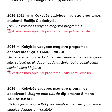
Kokybės vadybos magistro studijų absolventas
2016-2018 m.m. Kokybės vadybos magistro programos
studentė Emilija Giedraitytė:
„Ačiū už kokybės vadybos magistro programą“!
Atsiliepimas apie KV programą Emilija Giedraitytė
2016 m. Kokybės vadybos magistro programos
absolventas Gytis TAMULEVIČIUS:
„
Aš labai džiaugiuosi, kad magistro studijos man ir daugeliui
kitų, suteikė ne tik daug naudingų žinių, bet ir pasitikėjimą
savimi, savo idėjomi
s“ …
Atsiliepimas apie KV programą Gytis Tamulevičius
2016 m. Kokybės vadybos magistro programos
absolventė,
Magna cum Laude
diplomantė Simona
ASTRAUSKAITĖ
:
„
Didžiuojuosi baigusi Kokybės vadybos magistro programos
studijas Vilniaus universitete
“