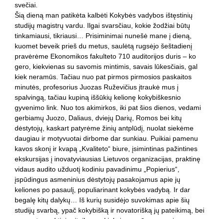
svečiai.
Šią dieną man patikėta kalbėti Kokybės vadybos ištęstinių
studijų magistrų vardu. Ilgai svarsčiau, kokie žodžiai būtų
tinkamiausi, tikriausi… Prisiminimai nunešė mane į dieną,
kuomet beveik prieš du metus, saulėtą rugsėjo šeštadienį
pravėrėme Ekonomikos fakulteto 710 auditorijos duris – ko
gero, kiekvienas su savomis mintimis, savais lūkesčiais, gal
kiek neramūs. Tačiau nuo pat pirmos pirmosios paskaitos
minutės, profesorius Juozas Ruževičius įtraukė mus į
spalvingą, tačiau kupiną iššūkių kelionę kokybiškesnio
gyvenimo link. Nuo tos akimirkos, iki pat šios dienos, vedami
gerbiamų Juozo, Daliaus, dviejų Darių, Romos bei kitų
dėstytojų, kaskart patyrėme žinių antplūdį, nuolat siekėme
daugiau ir motyvuotai dirbome dar sunkiau. Puikiai pamenu
kavos skonį ir kvapą „Kvaliteto“ biure, įsimintinas pažintines
ekskursijas į inovatyviausias Lietuvos organizacijas, praktinę
vidaus audito užduotį kodiniu pavadinimu „Popierius“,
įspūdingus asmeninius dėstytojų pasakojamus apie jų
keliones po pasaulį, populiarinant kokybės vadybą. Ir dar
begalę kitų dalykų… Iš kurių susidėjo suvokimas apie šių
studijų svarbą, ypač kokybišką ir novatorišką jų pateikimą, bei