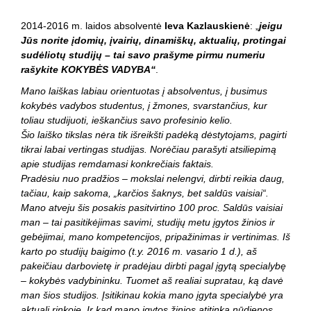
2014-2016 m. laidos absolventė
Ieva Kazlauskienė
: „
jeigu
Jūs norite įdomių, įvairių, dinamiškų, aktualių, protingai
sudėliotų studijų – tai savo prašyme pirmu numeriu
rašykite KOKYBĖS VADYBA“
.
Mano laiškas labiau orientuotas į absolventus, į busimus
kokybės vadybos studentus, į žmones, svarstančius, kur
toliau studijuoti, ieškančius savo profesinio kelio.
Šio laiško tikslas nėra tik išreikšti padėką dėstytojams, pagirti
tikrai labai vertingas studijas. Norėčiau parašyti atsiliepimą
apie studijas remdamasi konkrečiais faktais.
Pradėsiu nuo pradžios – mokslai nelengvi, dirbti reikia daug,
tačiau, kaip sakoma, „karčios šaknys, bet saldūs vaisiai“.
Mano atveju šis posakis pasitvirtino 100 proc. Saldūs vaisiai
man – tai pasitikėjimas savimi, studijų metu įgytos žinios ir
gebėjimai, mano kompetencijos, pripažinimas ir vertinimas. Iš
karto po studijų baigimo (t.y. 2016 m. vasario 1 d.), aš
pakeičiau darbovietę ir pradėjau dirbti pagal įgytą specialybę
– kokybės vadybininku. Tuomet aš realiai supratau, ką davė
man šios studijos. Įsitikinau kokia mano įgyta specialybė yra
aktuali rinkoje. Ir kad mano įgytos žinios atitinka nūdienos