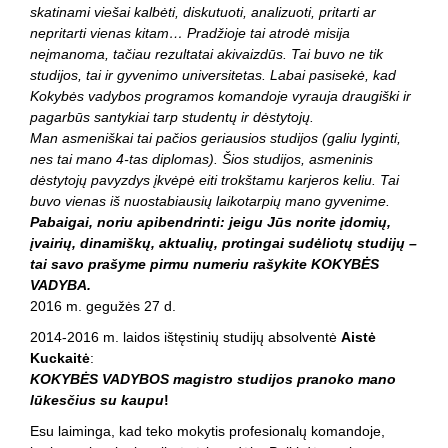
skatinami viešai kalbėti, diskutuoti, analizuoti, pritarti ar
nepritarti vienas kitam… Pradžioje tai atrodė misija
neįmanoma, tačiau rezultatai akivaizdūs. Tai buvo ne tik
studijos, tai ir gyvenimo universitetas. Labai pasisekė, kad
Kokybės vadybos programos komandoje vyrauja draugiški ir
pagarbūs santykiai tarp studentų ir dėstytojų.
Man asmeniškai tai pačios geriausios studijos (galiu lyginti,
nes tai mano 4-tas diplomas). Šios studijos, asmeninis
dėstytojų pavyzdys įkvėpė eiti trokštamu karjeros keliu. Tai
buvo vienas iš nuostabiausių laikotarpių mano gyvenime.
Pabaigai, noriu apibendrinti: jeigu Jūs norite įdomių,
įvairių, dinamiškų, aktualių, protingai sudėliotų studijų –
tai savo prašyme pirmu numeriu rašykite KOKYBĖS
VADYBA.
2016 m. gegužės 27 d.
2014-2016 m. laidos ištęstinių studijų absolventė
Aistė
Kuckaitė
:
KOKYBĖS VADYBOS magistro studijos pranoko mano
lūkesčius su kaupu
!
Esu laiminga, kad teko mokytis profesionalų komandoje,