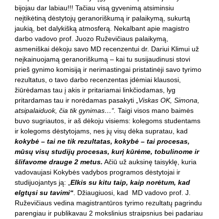
bijojau dar labiau!!! Tačiau visą gyvenimą atsiminsiu
neįtikėtiną dėstytojų geranoriškumą ir palaikymą, sukurtą
jaukią, bet dalykišką atmosferą. Nekalbant apie magistro
darbo vadovo prof. Juozo Ruževičiaus palaikymą,
asmeniškai dėkoju savo MD recenzentui dr. Dariui Klimui už
neįkainuojamą geranoriškumą – kai tu susijaudinusi stovi
prieš gynimo komisiją ir nerimastingai pristatinėji savo tyrimo
rezultatus, o tavo darbo recenzentas įdėmiai klausosi,
žiūrėdamas tau į akis ir pritariamai linkčiodamas, lyg
pritardamas tau ir norėdamas pasakyti „
Viskas OK, Simona,
atsipalaiduok, čia tik gynimas…“.
Taigi visos mano baimės
buvo sugriautos, ir aš dėkoju visiems: kolegoms studentams
ir kolegoms dėstytojams, nes jų visų dėka supratau, kad
kokybė – tai ne tik rezultatas, kokybė – tai procesas,
mūsų visų studijų procesas, kurį kūrėme, tobulinome ir
šlifavome drauge 2 metus.
Ačiū už auksinę taisyklę, kuria
vadovaujasi Kokybės vadybos programos dėstytojai ir
studijuojantys ją: „
Elkis su kitu taip, kaip norėtum, kad
elgtųsi su tavimi“
. Džiaugiuosi, kad MD vadovo prof. J.
Ruževičiaus vedina magistrantūros tyrimo rezultatų pagrindu
parengiau ir publikavau 2 mokslinius straipsnius bei padariau