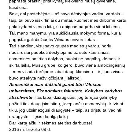
paprastą praktinį pritaikymą, kiekvieno mūsų gyvenime,
kasdieną.
Beje, gal pastebėjote – aš savo dėstytojus vadinu vardais –
taip, tai buvo išskirtiniai du metai, kuomet mes dirbome kartu,
palaikydami vienas kitą, su abipuse pagarba vieni kitiems.
Tai, mano manymu, yra aukščiausia mokymo forma, kuria
pagrįstai gali didžiuotis Vilniaus universitetas.
Tad šiandien, visų savo grupės magistrų vardu, noriu
nuoširdžiai padėkoti dėstytojams už suteiktas žinias,
asmeninės patirties dalybas, nuolatinę pagalbą, dėmesį ir
skirtą laiką. Mūsų grupė, ko gero, buvo viena ambicingesnių
– mes visada turėjome labai daug klausimų – ir į juos visus
buvo atsakyta nežvilgčiojant į laikrodį.
Asmeniškai man didžiulė garbė būti Vilniaus
universiteto, Ekonomikos fakulteto, Kokybės vadybos
absolvente
ir aš labai džiaugiuosi, jog turėjau galimybę
pažinti tiek daug įsimintinų, įkvepiančių asmenybių. Ir tvirtai
tikiu, jog užsimezgusi draugystė – taip, aš drįstu tai vadinti
draugyste – tęsis dar ilgą laiką.
Dar kartą ačiū ir sėkmės ateities darbuose!
2016 m. birželio 09 d.