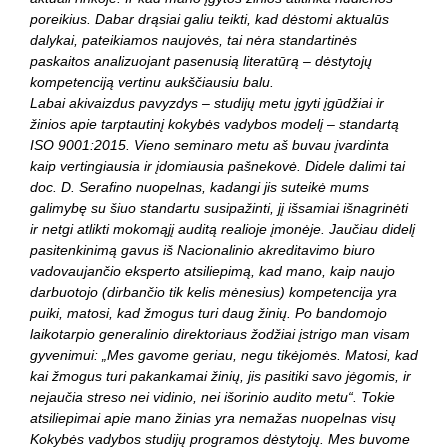
poreikius. Dabar drąsiai galiu teikti, kad dėstomi aktualūs
dalykai, pateikiamos naujovės, tai nėra standartinės
paskaitos analizuojant pasenusią literatūrą – dėstytojų
kompetenciją vertinu aukščiausiu balu.
Labai akivaizdus pavyzdys – studijų metu įgyti įgūdžiai ir
žinios apie tarptautinį kokybės vadybos modelį – standartą
ISO 9001:2015. Vieno seminaro metu aš buvau įvardinta
kaip vertingiausia ir įdomiausia pašnekovė. Didele dalimi tai
doc. D. Serafino nuopelnas, kadangi jis suteikė mums
galimybę su šiuo standartu susipažinti, jį išsamiai išnagrinėti
ir netgi atlikti mokomąjį auditą realioje įmonėje. Jaučiau didelį
pasitenkinimą gavus iš Nacionalinio akreditavimo biuro
vadovaujančio eksperto atsiliepimą, kad mano, kaip naujo
darbuotojo (dirbančio tik kelis mėnesius) kompetencija yra
puiki, matosi, kad žmogus turi daug žinių. Po bandomojo
laikotarpio generalinio direktoriaus žodžiai įstrigo man visam
gyvenimui: „Mes gavome geriau, negu tikėjomės. Matosi, kad
kai žmogus turi pakankamai žinių, jis pasitiki savo jėgomis, ir
nejaučia streso nei vidinio, nei išorinio audito metu“. Tokie
atsiliepimai apie mano žinias yra nemažas nuopelnas visų
Kokybės vadybos studijų programos dėstytojų. Mes buvome