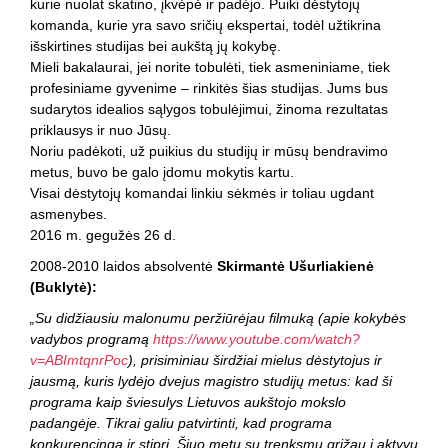
kurie nuolat skatino, įkvėpė ir padėjo. Puiki dėstytojų
komanda, kurie yra savo sričių ekspertai, todėl užtikrina
išskirtines studijas bei aukštą jų kokybę.
Mieli bakalaurai, jei norite tobulėti, tiek asmeniniame, tiek
profesiniame gyvenime – rinkitės šias studijas. Jums bus
sudarytos idealios sąlygos tobulėjimui, žinoma rezultatas
priklausys ir nuo Jūsų.
Noriu padėkoti, už puikius du studijų ir mūsų bendravimo
metus, buvo be galo įdomu mokytis kartu.
Visai dėstytojų komandai linkiu sėkmės ir toliau ugdant
asmenybes.
2016 m. gegužės 26 d.
2008-2010 laidos absolventė
Skirmantė Ušurliakienė
(Buklytė):
„Su didžiausiu malonumu peržiūrėjau filmuką (apie kokybės
vadybos programą
https://www.youtube.com/watch?
v=ABImtqnrPoc
), prisiminiau širdžiai mielus dėstytojus ir
jausmą, kuris lydėjo dvejus magistro studijų metus: kad ši
programa kaip šviesulys Lietuvos aukštojo mokslo
padangėje. Tikrai galiu patvirtinti, kad programa
konkurencinga ir stipri. Šiuo metu su trenksmu grįžau į aktyvų