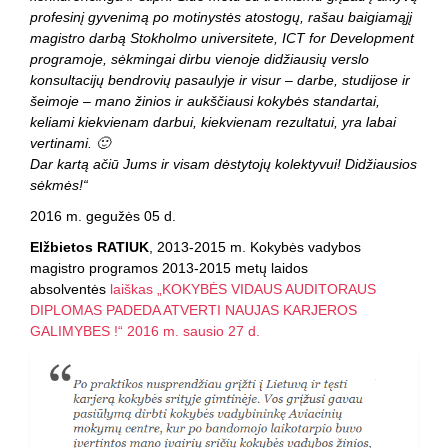
profesinį gyvenimą po motinystės atostogų, rašau baigiamąjį
magistro darbą Stokholmo universitete, ICT for Development
programoje, sėkmingai dirbu vienoje didžiausių verslo
konsultacijų bendrovių pasaulyje ir visur – darbe, studijose ir
šeimoje – mano žinios ir aukščiausi kokybės standartai,
keliami kiekvienam darbui, kiekvienam rezultatui, yra labai
vertinami. 🙂
Dar kartą ačiū Jums ir visam dėstytojų kolektyvui! Didžiausios
sėkmės!“
2016 m. gegužės 05 d.
Elžbietos RATIUK
, 2013-2015 m. Kokybės vadybos
magistro programos 2013-2015 metų laidos
absolventės
laiškas „KOKYBĖS VIDAUS AUDITORAUS
DIPLOMAS PADEDA ATVERTI NAUJAS KARJEROS
GALIMYBES !“ 2016 m. sausio 27 d.