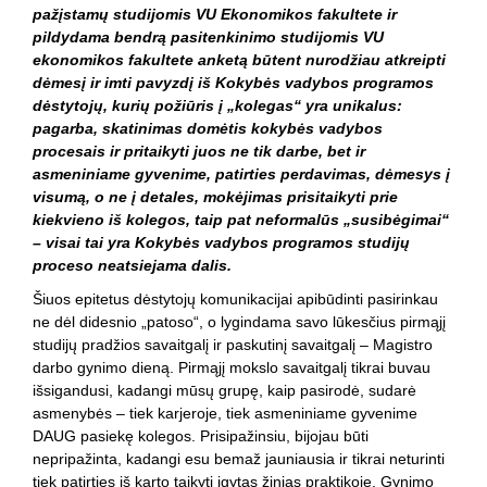
pažįstamų studijomis VU Ekonomikos fakultete ir
pildydama bendrą pasitenkinimo studijomis VU
ekonomikos fakultete anketą būtent nurodžiau atkreipti
dėmesį ir imti pavyzdį iš Kokybės vadybos programos
dėstytojų, kurių požiūris į „kolegas“ yra unikalus:
pagarba, skatinimas domėtis kokybės vadybos
procesais ir pritaikyti juos ne tik darbe, bet ir
asmeniniame gyvenime, patirties perdavimas, dėmesys į
visumą, o ne į detales, mokėjimas prisitaikyti prie
kiekvieno iš kolegos, taip pat neformalūs „susibėgimai“
– visai tai yra Kokybės vadybos programos studijų
proceso neatsiejama dalis.
Šiuos epitetus dėstytojų komunikacijai apibūdinti pasirinkau
ne dėl didesnio „patoso“, o lygindama savo lūkesčius pirmąjį
studijų pradžios savaitgalį ir paskutinį savaitgalį – Magistro
darbo gynimo dieną. Pirmąjį mokslo savaitgalį tikrai buvau
išsigandusi, kadangi mūsų grupę, kaip pasirodė, sudarė
asmenybės – tiek karjeroje, tiek asmeniniame gyvenime
DAUG pasiekę kolegos. Prisipažinsiu, bijojau būti
nepripažinta, kadangi esu bemaž jauniausia ir tikrai neturinti
tiek patirties iš karto taikyti įgytas žinias praktikoje. Gynimo