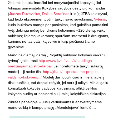
žiniomis besidalinančiai bei motyvuojančiai kapstyti giliai
Vilniaus universiteto Kokybės vadybos dėstytojų komandai
(
Juozas Ruzevicius
,
Dalius Serafinas
ir kt.); JTBA kolektyvui,
kad leido eksperimentuoti ir taikyti savo suvokimus;
Vytenis
,
kuris laukdavo manęs per paskaitas, kad galėčiau pamaitinti
Vytį; dėkinga mūsų bendroms kelionėms ~120 dienų; vaikų
auklėms; ilgiems vakarams; sparčiam internetui ir draugams,
kuriems ne tas pats, ką veikiu ir kaip jaučiuosi šiame
gyvenime.
Mano baigiamąjį darbą „Projektų valdymo kokybės veiksnių
tyrimą“ galite rasti
http://www.kv.ef.vu.lt/lt/naudinga-
medziaga/magistro-darbai
. Jei norėtumėte taikyti sukurtą
modelį – jį rasite čia:
http://jtba.lt/…/pristatome-projektu-
valdymo-kokybes…/
Modelį dar tobulinčiau ir mielai apie jį
diskutuočiau, tad drąsiai rašykit, jei norit jį taikyti. Mielai galiu
konsultuoti kokybės vadybos klausimais, atlikti veiklos
kokybės auditą ar pasinerti su jumis į kokybiškas diskusijas.
Žinutės pabaigoje – Jūsų vertinimams ir apsvarstymams
mano veiklų ir kompetencijų „Mendelejevo“ lentelė!…