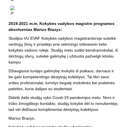
2019-2021 m.m. Kokybės vadybos magistro programos
absolventas Marius Brazys:
Studijos VU EVAF Kokybės vadybos magistrantūroje suteikė
vertingų žinių ir prisidėjo prie sėkmingo tolimesnio kelio
kokybės vadovo rolėje. Studijų metu sutikti bendramoksliai, iš
skirtingų sferų, suteikė galimybę į užduotis pažvelgti kitokiu
kampu.
Džiaugiuosi turėjęs galimybę mokytis iš puikaus, darnaus ir
be galo kompetentingo dėstytojų kolektyvo. Tai tikri savo
srities profesionalai, turintys begalę mokslinės bei praktinės
patirties, kuria dalijasi su studentais.
Didelė dalis studijų vyko Covid-19 pandemijos metu. Nors ir
trūko žmogiškojo kontakto, studijų kokybė dėl to nenukentėjo,
tad vėl didžiausi komplimentai dėstytojų kolektyvui.
Marius Brazys,