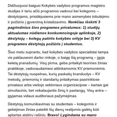
Didžiuojuosi baigusi Kokybės vadybos programos magistro
studijas ir tariu ačiū programos vadovui bei kolegoms –
dėstytojams, prisidėjusiems prie mano asmenybės tobulėjimo
ir požiūrio į gyvenimą kristalizavimo.
Norėčiau išskirti 3
pagrindinius šios programos privalumus: 1) studijų
aktualumas nūdienos konkurencingoje aplinkoje, 2)
dėstytojų – kolegų patirtis kokybės srityje bei 3) KV
programos dėstytojų požiūris į studentus.
Šiuo metu suprantu, kad kokybės vadybos specialistai tampa
vis paklausesni darbo rinkoje, o baigę šią programą – įgyja
keletą pranašumų. Visų pirma, geba pritaikyti teorines žinias
praktikoje, vadovaudamiesi atitinkamomis KV priemonėmis.
Tai dėstytojų nuopelnas, kurių paskaitų branduolys – KV
metodų, priemonių ir standartų pritaikymas pasirinktose
privataus arba viešojo sektoriaus organizacijose – kartais gal
simuliacinis, bet reikalaujantis žinių ir pastangų. Visų antra –
įgyjamas vidaus auditoriaus pažymėjimas.
Dėstytojų komunikavimas su studentais – kolegomis ir
gebėjimas žinias pateikti šių dienų realijomis galėtų būti
aptartas atskiru rašiniu.
Bravo!
Lygindama su mano