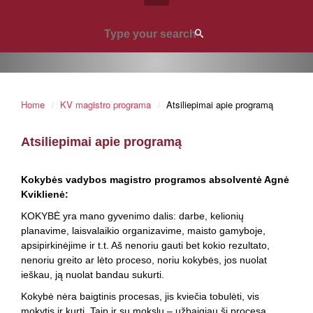
Home
KV magistro programa
Atsiliepimai apie programą
Atsiliepimai apie programą
Kokybės vadybos magistro programos absolventė Agnė
Kviklienė:
KOKYBĖ yra mano gyvenimo dalis: darbe, kelionių
planavime, laisvalaikio organizavime, maisto gamyboje,
apsipirkinėjime ir t.t. Aš nenoriu gauti bet kokio rezultato,
nenoriu greito ar lėto proceso, noriu kokybės, jos nuolat
ieškau, ją nuolat bandau sukurti.
Kokybė nėra baigtinis procesas, jis kviečia tobulėti, vis
mokytis ir kurti. Taip ir su mokslu – užbaigiau šį procesą