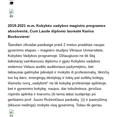
2019-2021 m.m. Kokybės vadybos magistro programos
absolventė, Cum Laude diplomo laureatė Karina
Buckuvienė:
Šiandien oficialiai pasibaigė prieš 2 metus pradėtas naujas
gyvenimo etapas – magistro studijos Vilniaus Universitete,
Kokybės Vadybos programoje. Džiaugiuosi ne tik šitą
laikotarpį vainikavusiu diplomu ir įgytu Kokybės vadybos
sistemos Vidaus audito auditoriaus pažymėjimu, bet
labiausiai galimybe įsikvėpti ir mokytis iš profesionalių, tikinčių
tuo ką daro, energingų dėstytojų ir tokių pat sutiktų kolegų.
Išsinešu norą „vadybinti“ ne tik kokybę profesinėje aplinkoje,
bet ir gyvenimo kokybę, naujus, dar tobulintinus, įpročius
rūpintis aplinka ir tvarumu (ši tema labai sustiprėjo po
gerbiamo prof. Juozo Ruževičiaus paskaitų :))) ir pasiryžimą
(tikiuosi nedings) mokytis visą gyvenimą. Toliau tik geriau