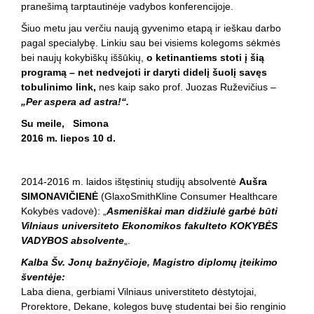
pranešimą tarptautinėje vadybos konferencijoje.
Šiuo metu jau verčiu naują gyvenimo etapą ir ieškau darbo
pagal specialybę. Linkiu sau bei visiems kolegoms sėkmės
bei naujų kokybiškų iššūkių,
o ketinantiems stoti į šią
programą – net nedvejoti ir daryti didelį šuolį savęs
tobulinimo link,
nes kaip sako prof. Juozas Ruževičius –
„Per
aspera ad astra
!“.
Su meile, Simona
2016 m. liepos 10 d.
2014-2016 m. laidos ištęstinių studijų absolventė
Aušra
SIMONAVIČIENĖ
(GlaxoSmithKline Consumer Healthcare
Kokybės vadovė): „
Asmeniškai man didžiulė garbė būti
Vilniaus universiteto Ekonomikos fakulteto KOKYBĖS
VADYBOS absolvente
„.
Kalba Šv. Jonų bažnyčioje, Magistro diplomų įteikimo
šventėje:
Laba diena, gerbiami Vilniaus universtiteto dėstytojai,
Prorektore, Dekane, kolegos buvę studentai bei šio renginio