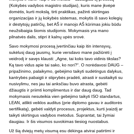
(Kokybės vadybos magistro studijas), kuris mane įkvėpė
domėtis, kurti mokslą, tirti praktikas, pažinti skirtingas
organizacijas ir jų kokybės sistemas, mokytis iš savo kolegių
ir dėstytojų patirčių, bet AŠ ir manojo AŠ kūrimas jokiu būdu
neužsibaigia šiomis studijomis. Mokymasis yra mano
pilnatvės dalis, stipri it kalnų upės srovė.
Savo mokymosi procesą įvertinčiau kaip itin intensyvų,
sukėlusį daug jausmų, kurie versdavo mane pažiūrėti į
veidrodį ir savęs klausti: „Agne, tai koks tavo vidinis tikslas?
Ką tavo vidus apie tai sako, ko nori?“. O norėdavosi DAUG –
pripažinimo, palaikymo, gebėjimo taikyti sudėtingus dalykus,
kantrybės pabaigti ir stiprybės pradėti, atrasti ir susitaikyti su
nusivylimu, nes jau tai anksčiau buvo atrasta, gebėti
džiaugtis ir priimti komplimentus ir dar daug daug. Tad
mokymasis nesuteikia vien gebėjimo taikyti ISO standartus,
LEAN, atlikti veiklos auditus (prie diplomo gavau ir auditorės
sertifikatą), gebėti valdyti procesus, projektus, kurti įvaizdį ar
taikyti skirtingus vadybos metodus. Suprantat, tai žymiai
daugiau. Ir šis visumos suvokimas tiesiog nuostabus.
Už šią dviejų metų visumą esu dėkinga atvirai patirtimi ir