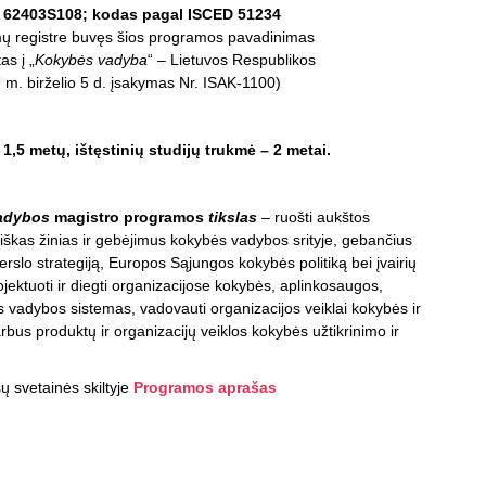
 62403S108; kodas pagal ISCED 51234
mų registre buvęs šios programos pavadinimas
as į „
Kokybės vadyba
“ – Lietuvos Respublikos
 m. birželio 5 d. įsakymas Nr. ISAK-1100)
,5 metų, ištęstinių studijų trukmė – 2 metai.
adybos
magistro programos
tikslas
– ruošti aukštos
usiškas žinias ir gebėjimus kokybės vadybos srityje, gebančius
rslo strategiją, Europos Sąjungos kokybės politiką bei įvairių
rojektuoti ir diegti organizacijose kokybės, aplinkosaugos,
 vadybos sistemas, vadovauti organizacijos veiklai kokybės ir
arbus produktų ir organizacijų veiklos kokybės užtikrinimo ir
ų svetainės skiltyje
Programos aprašas