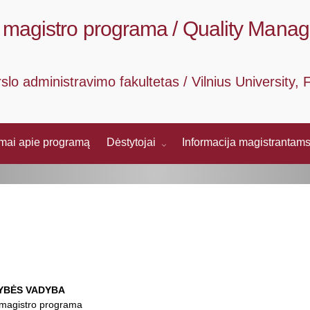
magistro programa / Quality Mana
rslo administravimo fakultetas / Vilnius University
imai apie programą
Dėstytojai
Informacija magistrantam
YBĖS VADYBA
magistro programa