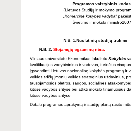
Programos valstybinis kodas
(Lietuvos Studijų ir mokymo progra
„
Komercinė kokybės vadyba
“ pakeist
Švietimo ir mokslo ministro2007
N.B. 1.Nuolatinių studijų trukmė – 1
N.B. 2.
Stojamųjų egzaminų nėra
.
Vilniaus universiteto Ekonomikos fakulteto
Kokybės v
kvalifikacijos vadybininkus ir vadovus, turinčius visap
įgyvendinti Lietuvos nacionalinę kokybės programą ir ve
veiklos sričių įmonių veiklos strateginius uždavinius, p
tausojamosios plėtros, saugos, socialinės atsakomybės
kitose vadybos srityse bei atlikti mokslo tiriamuosius d
kitose vadybos srityse.
Detalų programos aprašymą ir studijų planą rasite mūs