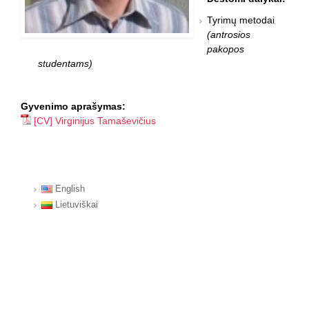
Tyrimų metodai
(antrosios
pakopos
studentams)
Gyvenimo aprašymas:
[CV] Virginijus Tamaševičius
English
Lietuviškai