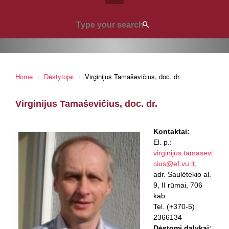
Home
Dėstytojai
Virginijus Tamaševičius, doc. dr.
Virginijus Tamaševičius, doc. dr.
Kontaktai:
El. p.:
virginijus.tamasevi
cius@ef.vu.lt
,
adr. Saulėtekio al.
9, II rūmai, 706
kab.
Tel. (+370-5)
2366134
Dėstomi dalykai: