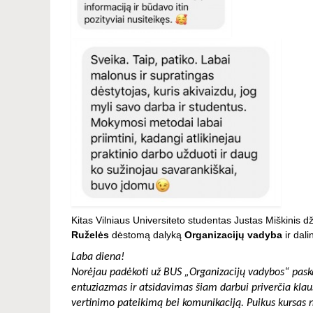
Kitas Vilniaus Universiteto studentas Justas Miškinis 
Ruželės
dėstomą dalyką
Organizacijų vadyba
ir dali
Laba diena!
Norėjau padėkoti už BUS „Organizacijų vadybos“ paskai
entuziazmas ir atsidavimas šiam darbui priverčia kla
vertinimo pateikimą bei komunikaciją. Puikus kursas nor