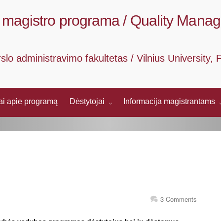
magistro programa / Quality Mana
rslo administravimo fakultetas / Vilnius University
mai apie programą
Dėstytojai
Informacija magistrantams
3 Comments