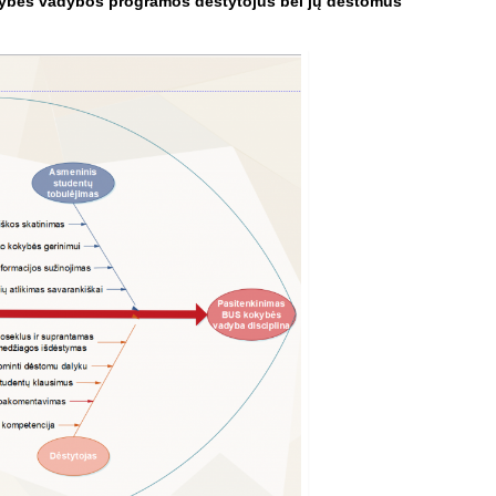
okybės vadybos programos dėstytojus bei jų dėstomus