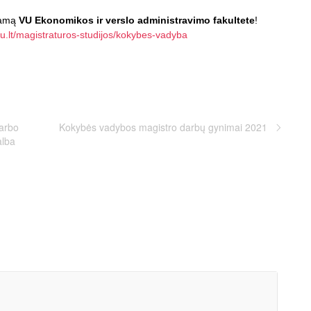
ramą
VU Ekonomikos ir verslo administravimo fakultete
!
vu.lt/magistraturos-studijos/kokybes-vadyba
darbo
Kokybės vadybos magistro darbų gynimai 2021
alba