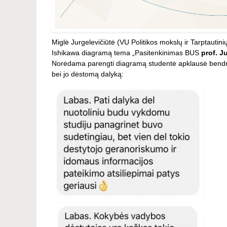
Miglė Jurgelevičiūtė (VU Politikos mokslų ir Tarptautin
Ishikawa diagramą tema „Pasitenkinimas BUS
prof. J
Norėdama parengti diagramą studentė apklausė bendraku
bei jo dėstomą dalyką: