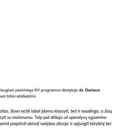
džiaugiasi pasirinkęs KV programos dėstytojo
dr. Dariaus
nasi tokiu atsiliepimu:
tas. Buvo netik labai įdomu klausyti, bet ir naudinga, o Jūsų
usyti su malonumu. Taip pat dėkoju už operatyvų egzamino
int praplėsti akiratį vadybos sferoje ir apjungti kūrybinį bei