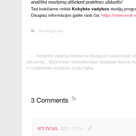
analitinį mastymą atliekant praktines užduotis!
Tad kviečiame rinktis
Kokybės vadybos
studijų prog
Daugiau informacijos galite rasti čia;
https://www.evaf.
Uncategorized
Kokybės vadybą kviečiame studijuoti nuolatinėse (
dienomis) , ištęstinėse (šeštadieniais) studijose lietuvių k
ir nuolatinėse studijose anglų kalba
3 Comments
נערות ליווי
2021-10-14