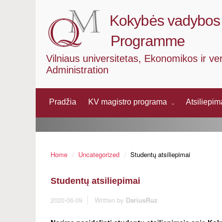
Kokybės vadybos 
Programme
Vilniaus universitetas, Ekonomikos ir ve
Administration
Pradžia
KV magistro programa
Atsiliepi
Home
Uncategorized
Studentų atsiliepimai
Studentų atsiliepimai
2020-06-09
Written by
DariusRuz