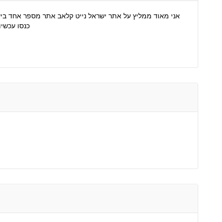
אני מאוד ממליץ על אתר ישראל נייט קלאב אתר מספר אחד בישרא
כנסו עכש: