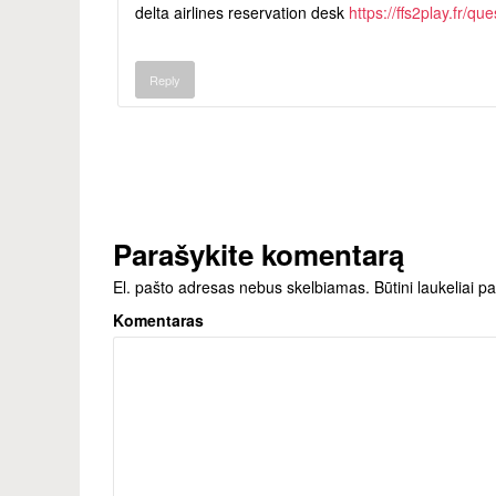
delta airlines reservation desk
https://ffs2play.fr/q
Reply
Parašykite komentarą
El. pašto adresas nebus skelbiamas.
Būtini laukeliai 
Komentaras