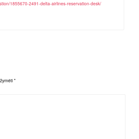
uestion/1855670-2491-delta-airlines-reservation-desk/
pažymėti
*