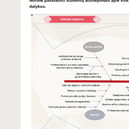
Norime pasidalinti studentų atsiliepimais apie K
dalykus.