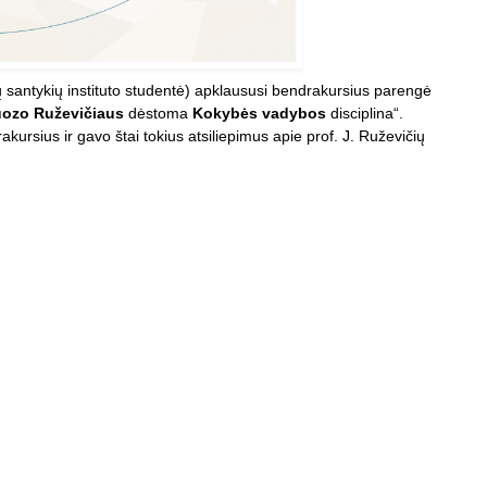
ių santykių instituto studentė) apklaususi bendrakursius parengė
uozo Ruževičiaus
dėstoma
Kokybės vadybos
disciplina“.
rsius ir gavo štai tokius atsiliepimus apie prof. J. Ruževičių