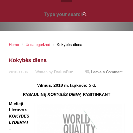
Home
Uncategorized
Kokybės diena
Kokybės diena
2018-11-06
Written by
DariusRuz
Leave a Comment
Vilnius, 2018 m. lapkričio 5 d.
PASAULINĘ
KOKYBĖS DIENĄ
PASITINKANT
Mielieji
Lietuvos
KOKYBĖS
LYDERIAI
–