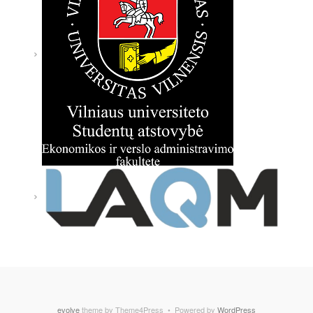
evolve
theme by Theme4Press • Powered by
WordPress