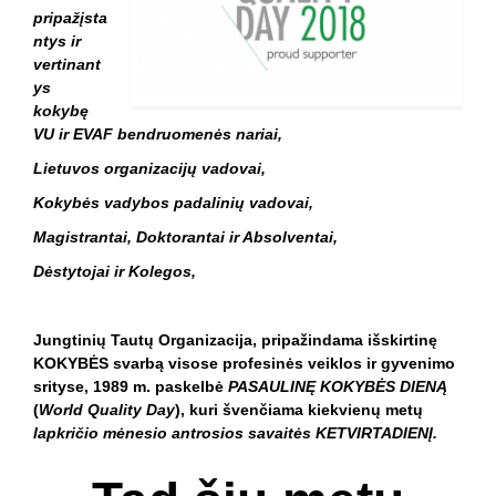
pripažįsta
ntys ir
vertinant
ys
kokybę
VU ir EVAF bendruomenės nariai,
Lietuvos organizacijų vadovai,
Kokybės vadybos padalinių vadovai,
Magistrantai, Doktorantai ir Absolventai,
Dėstytojai ir Kolegos,
Jungtinių Tautų Organizacija, pripažindama išskirtinę
KOKYBĖS svarbą visose profesinės veiklos ir gyvenimo
srityse, 1989 m. paskelbė
PASAULINĘ KOKYBĖS DIENĄ
(
World Quality Day
), kuri švenčiama kiekvienų metų
lapkričio mėnesio antrosios savaitės KETVIRTADIENĮ.