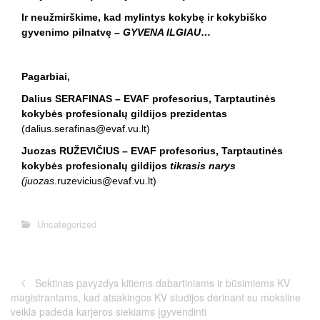
Ir neužmirškime, kad mylintys kokybę ir kokybiško
gyvenimo pilnatvę –
GYVENA ILGIAU
…
Pagarbiai,
Dalius SERAFINAS – EVAF profesorius,
Tarptautinės
kokybės profesionalų gildijos
prezidentas
(dalius.serafinas@evaf.vu.lt)
Juozas RUŽEVIČIUS – EVAF profesorius, Tarptautinės
kokybės profesionalų gildijos
tikrasis narys
(
juozas
.ruzevicius@evaf.vu.lt)
Uncategorized
Sektinas pavyzdys kitiems dabartiniams ir būsimiems KV
magistrantams, kad atsakingos KV studijos derinant su moksline
veikla padeda karjeros siekiams įgyvendinti