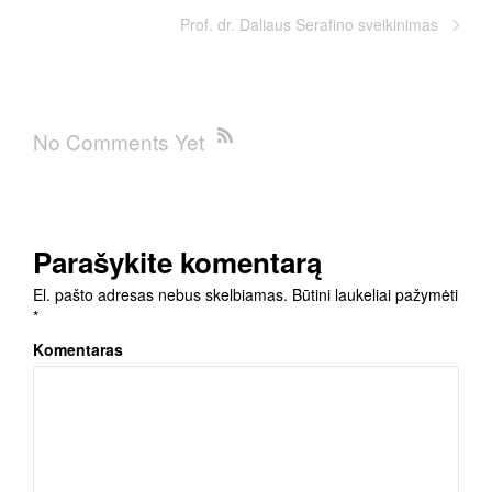
Prof. dr. Daliaus Serafino sveikinimas
No Comments Yet
Parašykite komentarą
El. pašto adresas nebus skelbiamas.
Būtini laukeliai pažymėti
*
Komentaras