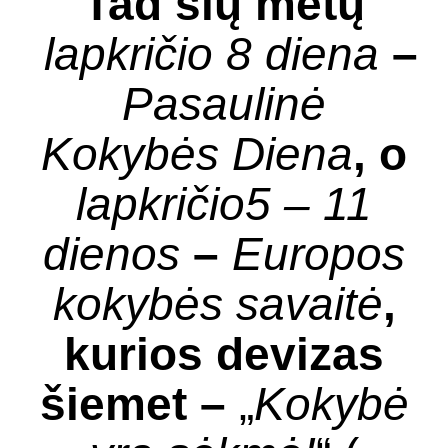
Tad šių metų
lapkričio 8 diena
–
Pasaulinė
Kokybės Diena
,
o
lapkričio5 – 11
dienos
–
Europos
kokybės savaitė
,
kurios devizas
šiemet
–
„
Kokybė