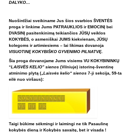
DALYKO…
Nuoširdžiai sveikiname Jus šios svarbios ŠVENTĖS
proga ir linkime Jums PATRAUKLIOS ir EMOCINĮ bei
DVASINĮ pasitenkinimą teikiančios JŪSŲ veiklos
KOKYBĖS, o asmeniškai JUMS kiekvienam, JŪSŲ
kolegoms ir artimiesiems
–
lai likimas dovanoja
VISUOTINĘ KOKYBIŠKO GYVENIMO PILNATVĘ
.
Šia proga dovanojame Jums visiems VU KOKYBININKŲ
“
LAISVĖS KELIO” sienos
(Vilniuje) istorinę-šventinę
atminimo plytą („
Laisvės kelio“ sienos
7-ji sekcija, 59-ta
eilė nuo viršaus):
Taigi būkime sėkmingi ir laimingi ne tik Pasaulinę
kokybės dieną ir Kokybės savaitę, bet ir visada !