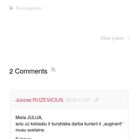
Be kategorijos
Kitas įrašas
2 Comments
Juozas RUZEVICIUS
2010-11-07
Miela JULIJA,
aciu uz kolosalu ir kurybiska darba kuriant ir „auginant“
musu svetaine.