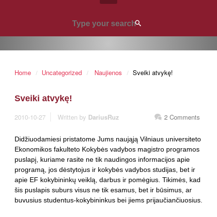
Home
Uncategorized
Naujienos
Sveiki atvykę!
Sveiki atvykę!
2010-10-27
Written by
DariusRuz
2 Comments
Didžiuodamiesi pristatome Jums naująją Vilniaus universiteto
Ekonomikos fakulteto Kokybės vadybos magistro programos
puslapį, kuriame rasite ne tik naudingos informacijos apie
programą, jos dėstytojus ir kokybės vadybos studijas, bet ir
apie EF kokybininkų veiklą, darbus ir pomėgius. Tikimės, kad
šis puslapis suburs visus ne tik esamus, bet ir būsimus, ar
buvusius studentus-kokybininkus bei jiems prijaučiančiuosius.