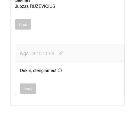
Sekmes,
Juozas RUZEVICIUS
Reply
wgs
2010-11-08
Dekui, stengiames! 🙂
Reply