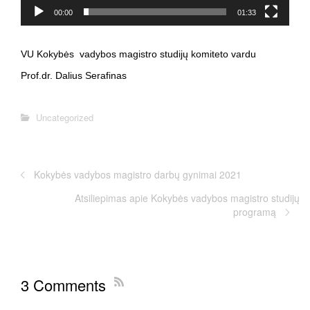
00:00
01:33
VU Kokybės vadybos magistro studijų komiteto vardu
Prof.dr. Dalius Serafinas
Uncategorized
Kokybės vadybos magistro darbų gynimai 2021
Atsiliepimas apie Kokybės vadybos magistro studijų
programą
3 Comments