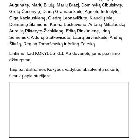
Augūnaitę, Marių Bliujų, Marių Brazį, Dominyką Cibulskytę,
Gretą Česonytę, Dianą Gramauskaitę, Agnietę Indriulytę,
Olgą Kazlauskienę, Giedrę Leonavičiūtę, Klaudijų Melį,
Deimantę Šlamienę, Kariną Buckuvienę, Antaną Mikalauską,
Aureliją Rikterytę-Žvinklienę, Editą Rinkūnienę, Iriną
Semeniuk, Aldoną Statkevičiūtę, Laurą Širvinskaitę, Andrių
Šliužą, Reginą Tomaševską ir Arūną Zgirską.
Linkime, kad KOKYBĖS KELIAS dovanotų jums pažinimo
džiaugsmą.
Taip pat dalinamės Kokybės vadybos absolventų sukurtų
filmukų apie studijas:
Video
grotuvas