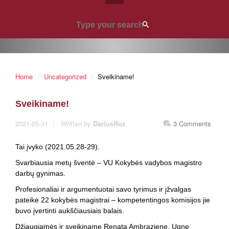
Home
Uncategorized
Sveikiname!
Sveikiname!
2021-05-31
Written by
DariusRuz
3 Comments
Tai įvyko (2021.05.28-29).
Svarbiausia metų šventė – VU Kokybės vadybos magistro
darbų gynimas.
Profesionaliai ir argumentuotai savo tyrimus ir įžvalgas
pateikė 22 kokybės magistrai – kompetentingos komisijos jie
buvo įvertinti aukščiausiais balais.
Džiaugiamės ir sveikiname Renatą Ambrazienę, Ugnę