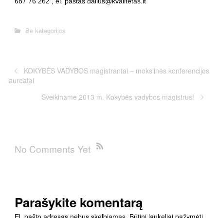
687 76 262 , el. paštas dalius@kvalitetas.lt
Be kategorijos
KOKYBĖS VADYBOS magistrantai – mokslinės konferencijos
laureatai
Sveikiname 2013 m. Kokybės vadybos magistrus!
No Comments Yet
Parašykite komentarą
El. pašto adresas nebus skelbiamas.
Būtini laukeliai pažymėti