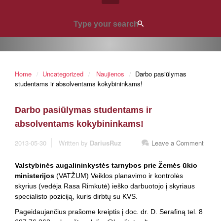
Home
Uncategorized
Naujienos
Darbo pasiūlymas
studentams ir absolventams kokybininkams!
Darbo pasiūlymas studentams ir
absolventams kokybininkams!
2013-05-30
Written by
DariusRuz
Leave a Comment
Valstybinės augalininkystės tarnybos prie Žemės ūkio
ministerijos
(VATŽUM) Veiklos planavimo ir kontrolės
skyrius (vedėja Rasa Rimkutė) ieško darbuotojo į skyriaus
specialisto poziciją, kuris dirbtų su KVS.
Pageidaujančius prašome kreiptis į doc. dr. D. Serafiną tel. 8