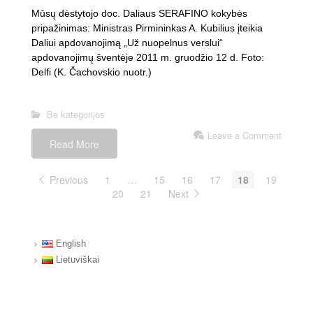
Mūsų dėstytojo doc. Daliaus SERAFINO kokybės
pripažinimas: Ministras Pirmininkas A. Kubilius įteikia
Daliui apdovanojimą „Už nuopelnus verslui“
apdovanojimų šventėje 2011 m. gruodžio 12 d. Foto:
Delfi (K. Čachovskio nuotr.)
Be kategorijos
Leave a Comment
Read More
Previous
1
…
15
16
17
18
19
20
21
Next
English
Lietuviškai