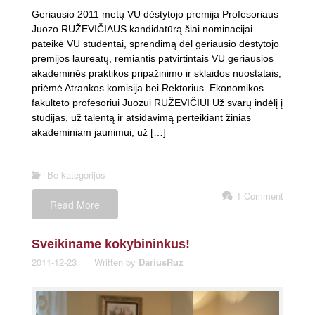
Geriausio 2011 metų VU dėstytojo premija Profesoriaus
Juozo RUŽEVIČIAUS kandidatūrą šiai nominacijai
pateikė VU studentai, sprendimą dėl geriausio dėstytojo
premijos laureatų, remiantis patvirtintais VU geriausios
akademinės praktikos pripažinimo ir sklaidos nuostatais,
priėmė Atrankos komisija bei Rektorius. Ekonomikos
fakulteto profesoriui Juozui RUŽEVIČIUI Už svarų indėlį į
studijas, už talentą ir atsidavimą perteikiant žinias
akademiniam jaunimui, už […]
Be kategorijos
1 Comment
Read More
Sveikiname kokybininkus!
2011-12-23
Written by
DariusRuz