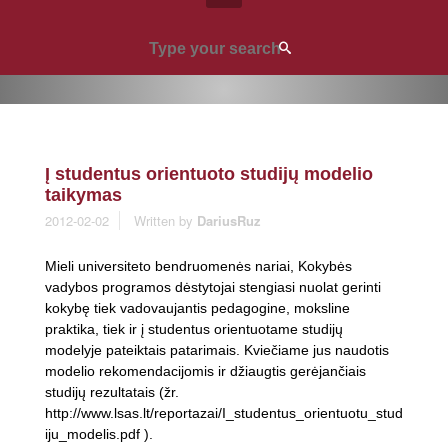
Į studentus orientuoto studijų modelio
taikymas
2012-02-02
Written by
DariusRuz
Mieli universiteto bendruomenės nariai, Kokybės
vadybos programos dėstytojai stengiasi nuolat gerinti
kokybę tiek vadovaujantis pedagogine, moksline
praktika, tiek ir į studentus orientuotame studijų
modelyje pateiktais patarimais. Kviečiame jus naudotis
modelio rekomendacijomis ir džiaugtis gerėjančiais
studijų rezultatais (žr.
http://www.lsas.lt/reportazai/I_studentus_orientuotu_stud
iju_modelis.pdf ).