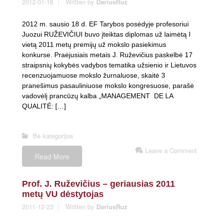
2012-01-18
Written by
DariusRuz
2012 m. sausio 18 d. EF Tarybos posėdyje profesoriui
Juozui RUŽEVIČIUI buvo įteiktas diplomas už laimėtą I
vietą 2011 metų premijų už mokslo pasiekimus
konkurse. Praėjusiais metais J. Ruževičius paskelbė 17
straipsnių kokybės vadybos tematika užsienio ir Lietuvos
recenzuojamuose mokslo žurnaluose, skaitė 3
pranešimus pasauliniuose mokslo kongresuose, parašė
vadovėlį prancūzų kalba „MANAGEMENT DE LA
QUALITÉ: […]
Be kategorijos
Leave a Comment
Read More
Prof. J. Ruževičius – geriausias 2011
metų VU dėstytojas
2011-12-23
Written by
DariusRuz